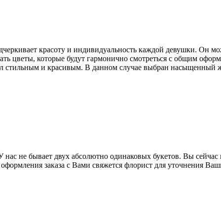
подчеркивает красоту и индивидуальность каждой девушки. Он мо
ть цветы, которые будут гармонично смотреться с общим оформл
был стильным и красивым. В данном случае выбран насыщенный ж
ас не бывает двух абсолютно одинаковых букетов. Вы сейчас в
е оформления заказа с Вами свяжется флорист для уточнения Ва