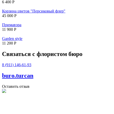
6 400 Р
Корзина цветов "Персиковый флер"
45 000 Р
Примавэра
11 900 Р
Garden style
11 200 Р
Связаться с флористом бюро
8 (911) 146-61-93
buro.turcan
Оставить отзыв