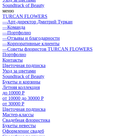
Soundtrack of Beauty
меню
TURCAN FLOWERS
—
Арт-директор Дмитрий Туркан
—
Команда
—
Портфолио
—
Отзывы и благодарности
—
Корпоративные клиенты
—
Советы флористов TURСAN FLOWERS
Портфолио
Контакты
Цветочная подписка
Уход за цветами
Soundtrack of Beauty
Букеты и корзины
Летняя коллекция
до 10000 Р
от 10000 до 30000 Р
от 30000 Р
Цветочная подписка
Мастер-классы
Свадебная флористика
Букеты невесты
Оформление свадеб