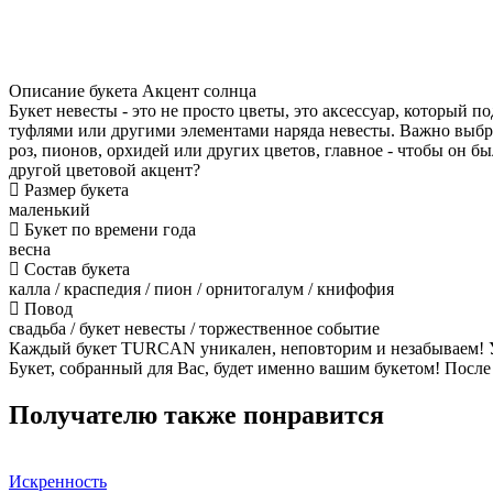
Описание букета Акцент солнца
Букет невесты - это не просто цветы, это аксессуар, который 
туфлями или другими элементами наряда невесты. Важно выбра
роз, пионов, орхидей или других цветов, главное - чтобы он 
другой цветовой акцент?
Размер букета
маленький
Букет по времени года
весна
Состав букета
калла / краспедия / пион / орнитогалум / книфофия
Повод
свадьба / букет невесты / торжественное событие
Каждый букет TURCAN уникален, неповторим и незабываем! У н
Букет, собранный для Вас, будет именно вашим букетом! Посл
Получателю также понравится
Искренность